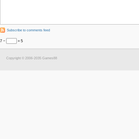
Subscribe to comments feed
7 −
= 5
Copyright © 2006-2035 Games88