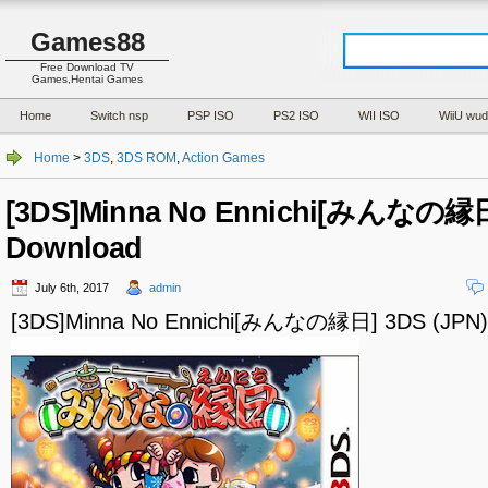
Games88
Free Download TV
Games,Hentai Games
Home
Switch nsp
PSP ISO
PS2 ISO
WII ISO
WiiU wud
Home
>
3DS
,
3DS ROM
,
Action Games
[3DS]Minna No Ennichi[みんなの縁日
Download
July 6th, 2017
admin
[3DS]Minna No Ennichi[みんなの縁日] 3DS (JPN)