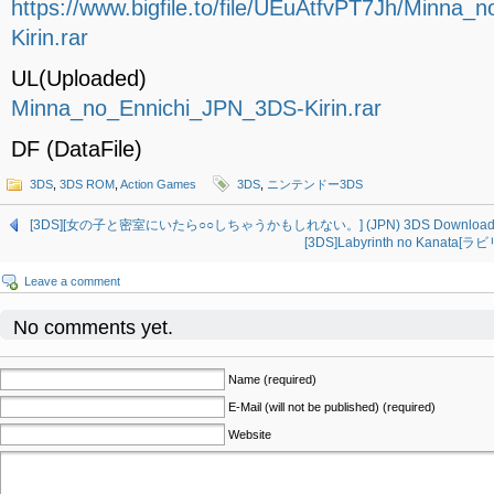
https://www.bigfile.to/file/UEuAtfvPT7Jh/Minna
Kirin.rar
UL(Uploaded)
Minna_no_Ennichi_JPN_3DS-Kirin.rar
DF (DataFile)
3DS
,
3DS ROM
,
Action Games
3DS
,
ニンテンドー3DS
[3DS][女の子と密室にいたら○○しちゃうかもしれない。] (JPN) 3DS Downloa
[3DS]Labyrinth no Kanata[
Leave a comment
No comments yet.
Name (required)
E-Mail (will not be published) (required)
Website