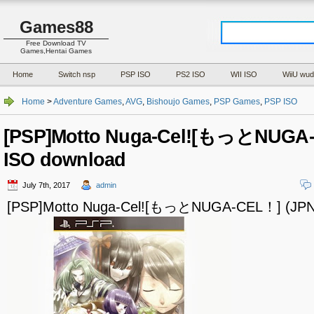
Games88
Free Download TV
Games,Hentai Games
Home
Switch nsp
PSP ISO
PS2 ISO
WII ISO
WiiU wud
Home
>
Adventure Games
,
AVG
,
Bishoujo Games
,
PSP Games
,
PSP ISO
[PSP]Motto Nuga-Cel![もっとNUGA-
ISO download
July 7th, 2017
admin
[PSP]Motto Nuga-Cel![もっとNUGA-CEL！] (JPN)