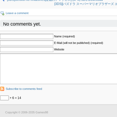
[3DS][パズドラ スーパーマリオブラザーズ エディ
Leave a comment
No comments yet.
Name (required)
E-Mail (will not be published) (required)
Website
Subscribe to comments feed
+ 6 = 14
Copyright © 2006-2035 Games88