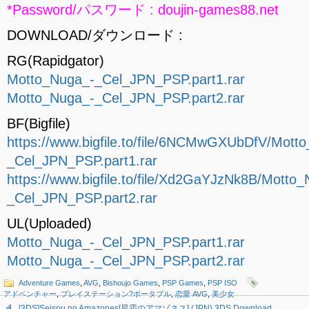
*Password/パスワード : doujin-games88.net
DOWNLOAD/ダウンロード :
RG(Rapidgator)
Motto_Nuga_-_Cel_JPN_PSP.part1.rar
Motto_Nuga_-_Cel_JPN_PSP.part2.rar
BF(Bigfile)
https://www.bigfile.to/file/6NCMwGXUbDfV/Mott
_Cel_JPN_PSP.part1.rar
https://www.bigfile.to/file/Xd2GaYJzNk8B/Motto
_Cel_JPN_PSP.part2.rar
UL(Uploaded)
Motto_Nuga_-_Cel_JPN_PSP.part1.rar
Motto_Nuga_-_Cel_JPN_PSP.part2.rar
Adventure Games
,
AVG
,
Bishoujo Games
,
PSP Games
,
PSP ISO
アドベンチャー
,
プレイステーション?ポータブル
,
恋愛 AVG
,
美少女
[3DS]Seisou no Amazones[星霜のアマゾネス] (JPN) 3DS Download