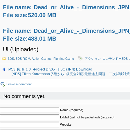
File name: Dead_or_Alive_-_Dimensions_JPN
File size:520.00 MB
File name: Dead_or_Alive_-_Dimensions_JPN
File size:488.01 MB
UL(Uploaded)
3DS
,
3DS ROM
,
Action Games
,
Fighting Game
アクション
,
ニンテンドー3DS
,
[PS3] [初音ミク -Project DIVA- F] ISO (JPN) Download
[NDS] Eiken Kanzenhan [5級から1級完全対応 最新過去問題・二次試験対策 英検
Leave a comment
No comments yet.
Name (required)
E-Mail (will not be published) (required)
Website