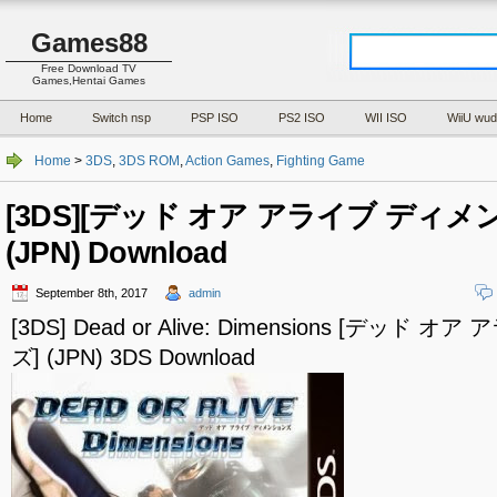
Games88
Free Download TV
Games,Hentai Games
Home
Switch nsp
PSP ISO
PS2 ISO
WII ISO
WiiU wud
Home
>
3DS
,
3DS ROM
,
Action Games
,
Fighting Game
[3DS][デッド オア アライブ ディメ
(JPN) Download
September 8th, 2017
admin
[3DS] Dead or Alive: Dimensions [デッ
ズ] (JPN) 3DS Download