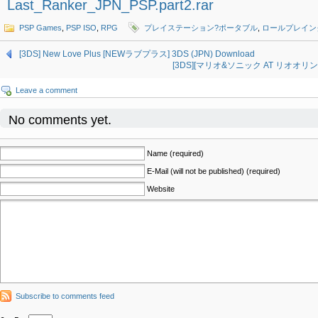
Last_Ranker_JPN_PSP.part2.rar
PSP Games
,
PSP ISO
,
RPG
プレイステーション?ポータブル
,
ロールプレイン
[3DS] New Love Plus [NEWラブプラス] 3DS (JPN) Download
[3DS][マリオ&ソニック AT リオオリンピッ
Leave a comment
No comments yet.
Name (required)
E-Mail (will not be published) (required)
Website
Subscribe to comments feed