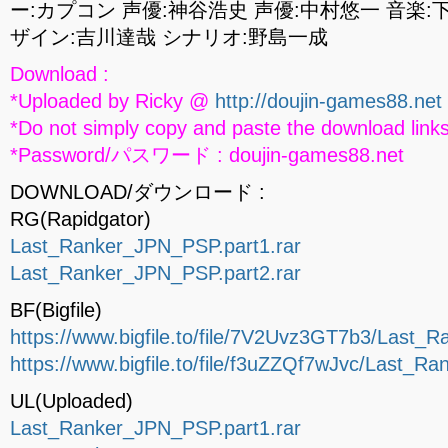
ー:カプコン 声優:神谷浩史 声優:中村悠一 音楽
ザイン:吉川達哉 シナリオ:野島一成
Download :
*Uploaded by Ricky @
http://doujin-games88.net
*Do not simply copy and paste the download links
*Password/パスワード : doujin-games88.net
DOWNLOAD/ダウンロード :
RG(Rapidgator)
Last_Ranker_JPN_PSP.part1.rar
Last_Ranker_JPN_PSP.part2.rar
BF(Bigfile)
https://www.bigfile.to/file/7V2Uvz3GT7b3/Last_
https://www.bigfile.to/file/f3uZZQf7wJvc/Last_R
UL(Uploaded)
Last_Ranker_JPN_PSP.part1.rar