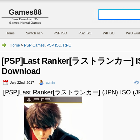
Games88
Free Download TV
Games,Hentai Games
Home
Switch nsp
PSP ISO
PS2 ISO
WII ISO
WiiU wud
Home
>
PSP Games
,
PSP ISO
,
RPG
[PSP]Last Ranker[ラストランカー] IS
Download
July 22nd, 2017
admin
[PSP]Last Ranker[ラストランカー] (JPN) ISO (JP