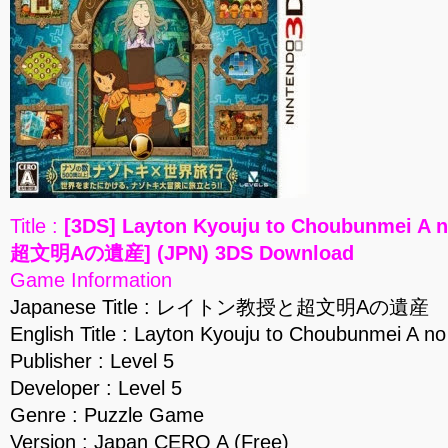
Title :
[3DS] Layton Kyouju to Choubunmei
超文明Aの遺産] (JPN) 3DS Download
Game Information
Japanese Title : レイトン教授と超文明Aの遺産
English Title : Layton Kyouju to Choubunmei A no
Publisher : Level 5
Developer : Level 5
Genre : Puzzle Game
Version : Japan CERO A (Free)