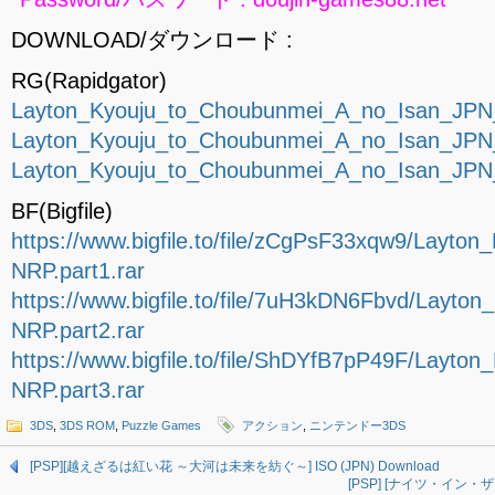
DOWNLOAD/ダウンロード :
RG(Rapidgator)
Layton_Kyouju_to_Choubunmei_A_no_Isan_JPN_
Layton_Kyouju_to_Choubunmei_A_no_Isan_JPN_
Layton_Kyouju_to_Choubunmei_A_no_Isan_JPN_
BF(Bigfile)
https://www.bigfile.to/file/zCgPsF33xqw9/Lay
NRP.part1.rar
https://www.bigfile.to/file/7uH3kDN6Fbvd/Lay
NRP.part2.rar
https://www.bigfile.to/file/ShDYfB7pP49F/Lay
NRP.part3.rar
3DS
,
3DS ROM
,
Puzzle Games
アクション
,
ニンテンドー3DS
[PSP][越えざるは紅い花 ～大河は未来を紡ぐ～] ISO (JPN) Download
[PSP] [ナイツ・イン・ザ・