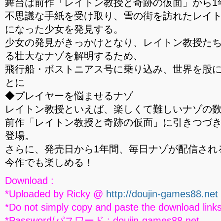
舞台は前作「レイトン教授と奇跡の仮面」から1
不思議な手紙を受け取り、雪の街を訪れたレイ
になった少女を発見する。
少女の発見がきっかけとなり、レイトン教授た
る壮大なナゾを解明するため、
飛行船・ボストニアス号に乗り込み、世界を股
とに
◆プレイヤーを悩ませるナゾ
レイトン教授といえば、楽しくて難しいナゾの
前作「レイトン教授と奇跡の仮面」に引きつづ
登場。
さらに、発売日から1年間、毎日ナゾが配信され
今作でも楽しめる！
Download :
*Uploaded by Ricky @
http://doujin-games88.net
*Do not simply copy and paste the download links
*Password/パスワード : doujin-games88.net