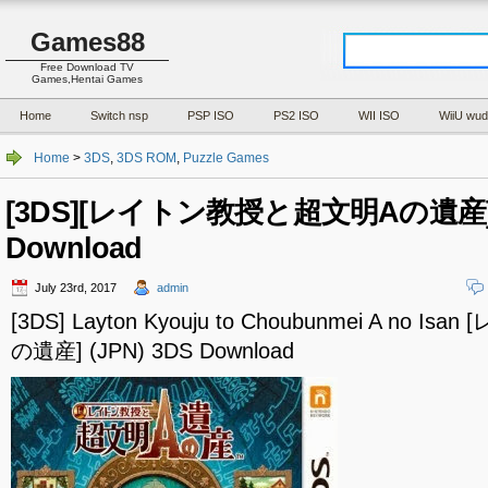
Games88
Free Download TV
Games,Hentai Games
Home
Switch nsp
PSP ISO
PS2 ISO
WII ISO
WiiU wud
Home
>
3DS
,
3DS ROM
,
Puzzle Games
[3DS][レイトン教授と超文明Aの遺産] (
Download
July 23rd, 2017
admin
[3DS] Layton Kyouju to Choubunmei A no
の遺産] (JPN) 3DS Download