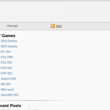
PS3 ISO
RSS
V Games
3DS Games
NDS Games
PC ISO
PS1 PBP
PS2 ISO
PS3 ISO
PSP ISO
Switch NSP
WII ISO
WiiU wud
Xbox360 ISO
cent Posts