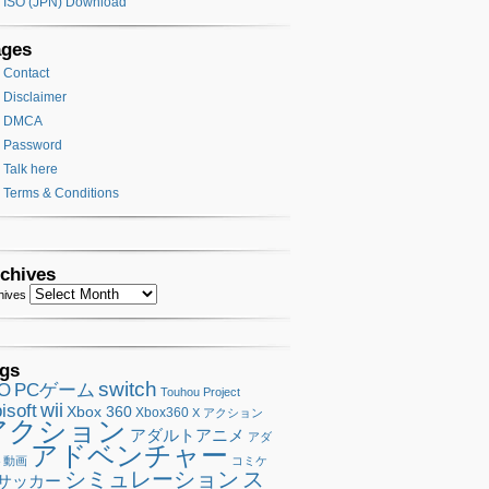
ISO (JPN) Download
ages
Contact
Disclaimer
DMCA
Password
Talk here
Terms & Conditions
chives
hives
gs
switch
SO
PCゲーム
Touhou Project
wii
isoft
Xbox 360
Xbox360
X アクション
アクション
アダルトアニメ
アダ
アドベンチャー
ト動画
コミケ
シミュレーション
ス
サッカー