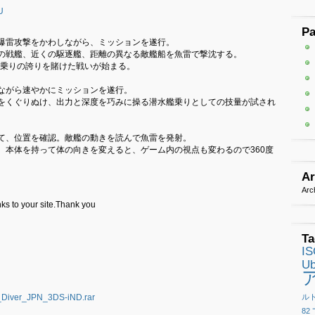
U
P
爆雷攻撃をかわしながら、ミッションを遂行。
の戦艦、近くの駆逐艦、距離の異なる敵艦船を魚雷で撃沈する。
艦乗りの誇りを賭けた戦いが始まる。
ながら速やかにミッションを遂行。
をくぐりぬけ、出力と深度を巧みに操る潜水艦乗りとしての技量が試され
て、位置を確認。敵艦の動きを読んで魚雷を発射。
、本体を持って体の向きを変えると、ゲーム内の視点も変わるので360度
Ar
Arc
ks to your site.Thank you
Ta
I
Ub
el_Diver_JPN_3DS-iND.rar
ル
82