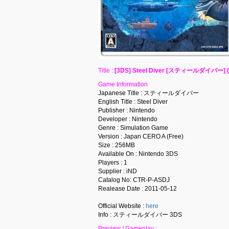
Title :
[3DS] Steel Diver [スティールダイバー] (
Game Information
Japanese Title : スティールダイバー
English Title : Steel Diver
Publisher : Nintendo
Developer : Nintendo
Genre : Simulation Game
Version : Japan CERO A (Free)
Size : 256MB
Available On : Nintendo 3DS
Players : 1
Supplier : iND
Catalog No: CTR-P-ASDJ
Realease Date : 2011-05-12
Official Website :
here
Info : スティールダイバー 3DS
Preview / Gameplay :