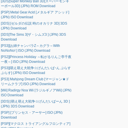
[3DS]Super Monkey Ball 3D[スーパーモンキ
ーボール3D] (JPN) ROM Download
[PSP] Metal Gear Acid [メタルギア アシッド]
(JPN) ISO Download
[3DS] [ゼルダの伝説 時のオカリナ 3D] 3DS
(JPN) Download
[3DS]The Sims 3[ザ・シムズ3 ] (JPN) 3DS
Download
[PS3][お姉チャンバラZ～カグラ～With
NoNoNo! ] ISO (JPN) Download
[PS2][Princess Holiday ～転がるりんご亭千夜
一夜～] ISO (JPN) Download
[PS3][萌え萌え大戦争☆げんだいばｰん ぷらす
ぷらす] (JPN) ISO Download
[PS3] Mahjong Dream Club [マージャン★ド
リームクラブ] ISO (JPN) Download
[Wii] Radirgy Noa Wii [ラジルギノアWii] (JPN)
ISO Download
[3DS] [萌え萌え大戦争☆げんだいばーん 3D ]
(JPN) 3DS Download
[PSP] [プリンセス・アーサー] ISO (JPN)
Download
[PSP][マクロス トライアングルフロンティア]