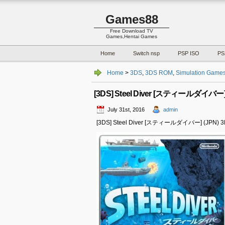
Games88
Free Download TV
Games,Hentai Games
Home
Switch nsp
PSP ISO
PS
Home
>
3DS
,
3DS ROM
,
Simulation Game
[3DS] Steel Diver [スティールダイバー] 
July 31st, 2016
admin
[3DS] Steel Diver [スティールダイバー] (JPN) 3