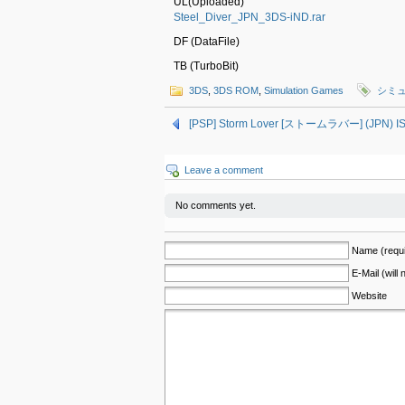
UL(Uploaded)
Steel_Diver_JPN_3DS-iND.rar
DF (DataFile)
TB (TurboBit)
3DS
,
3DS ROM
,
Simulation Games
シミ
[PSP] Storm Lover [ストームラバー] (JPN) I
Leave a comment
No comments yet.
Name (requi
E-Mail (will
Website