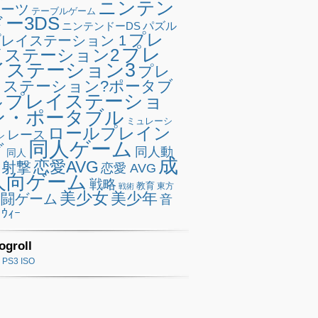
ニンテン
ポーツ
テーブルゲーム
ドー3DS
ニンテンドーDS
パズル
プレ
レイステーション 1
プレ
イステーション2
イステーション3
プレ
イステーション?ポータブ
プレイステーショ
ル
ン・ポータブル
ミュレーシ
ロールプレイン
レース
ン
同人ゲーム
グ
同人動
同人
成
恋愛AVG
射撃
恋愛 AVG
人向ゲーム
戦略
教育
東方
戦術
美少女
美少年
格闘ゲーム
音
ｳｨｰ
ogroll
PS3 ISO