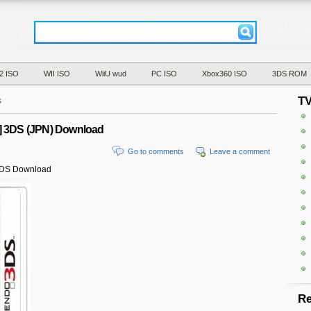
2 ISO
WII ISO
WiiU wud
PC ISO
Xbox360 ISO
3DS ROM
T
s
3DS (JPN) Download
Go to comments
Leave a comment
DS Download
Re