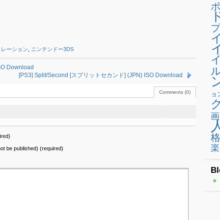
プ
ュレーション
,
ニンテンドー3DS
SO Download
[PS3] Split/Second [スプリットセカンド] (JPN) ISO Download
Comments (0)
ョ
画
red)
楽
 not be published) (required)
Bl