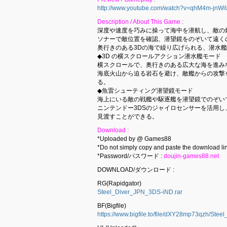
http://www.youtube.com/watch?v=qhM4m-jnWi
Description / About This Game :
深度や速度を巧みに操って海中を潜航し、敵の
ソナーで敵位置を確認、潜望鏡をのぞいて遠く
奥行きのある3Dの海で繰り広げられる、潜水
◆3D の横スクロールアクション潜水艦モード
横スクロールで、奥行きのある広大な海を進み
海底火山から迫る岩石を避け、敵艦からの攻撃
る。
◆魚雷シューティング潜望鏡モード
海上にいる敵の戦艦や駆逐艦を潜望鏡でのぞい
ニンテンドー3DSのジャイロセンサーを活用し
見渡すことができる。
Download :
*Uploaded by @ Games88
*Do not simply copy and paste the download lin
*Password/パスワード :
doujin-games88.net
DOWNLOAD/ダウンロード :
RG(Rapidgator)
Steel_Diver_JPN_3DS-iND.rar
BF(Bigfile)
https://www.bigfile.to/file/dXY28mp73qzh/Ste