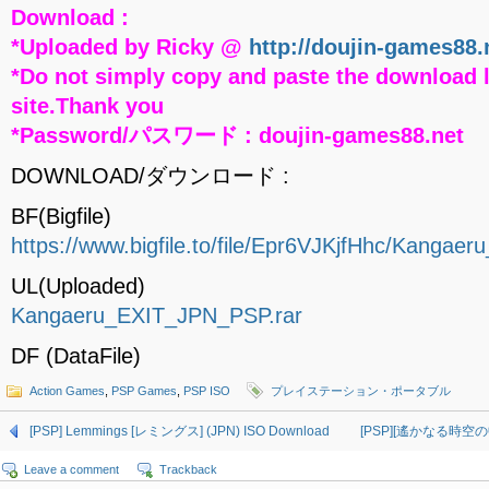
Download :
*Uploaded by Ricky @
http://doujin-games88.
*Do not simply copy and paste the download l
site.Thank you
*Password/パスワード : doujin-games88.net
DOWNLOAD/ダウンロード :
BF(Bigfile)
https://www.bigfile.to/file/Epr6VJKjfHhc/Kanga
UL(Uploaded)
Kangaeru_EXIT_JPN_PSP.rar
DF (DataFile)
Action Games
,
PSP Games
,
PSP ISO
プレイステーション・ポータブル
[PSP] Lemmings [レミングス] (JPN) ISO Download
[PSP][遙かなる時空の中
Leave a comment
Trackback