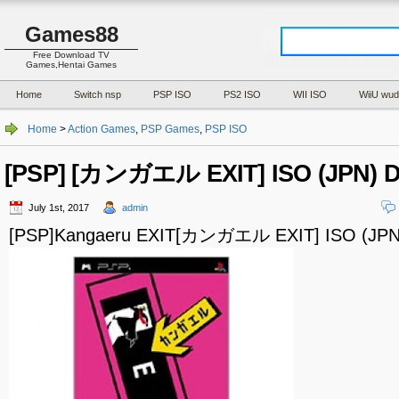
Games88
Free Download TV
Games,Hentai Games
Home
Switch nsp
PSP ISO
PS2 ISO
WII ISO
WiiU wud
Home
>
Action Games
,
PSP Games
,
PSP ISO
[PSP] [カンガエル EXIT] ISO (JPN) 
July 1st, 2017
admin
[PSP]Kangaeru EXIT[カンガエル EXIT] ISO (JPN