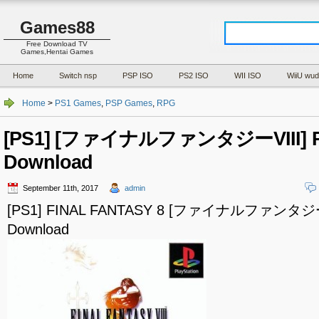
Games88
Free Download TV
Games,Hentai Games
Home
Switch nsp
PSP ISO
PS2 ISO
WII ISO
WiiU wud
Home
>
PS1 Games
,
PSP Games
,
RPG
[PS1] [ファイナルファンタジーVIII] PB
Download
September 11th, 2017
admin
[PS1] FINAL FANTASY 8 [ファイナルファンタジーVI
Download