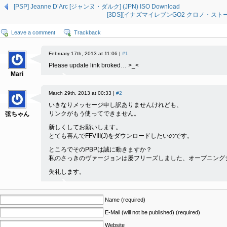
[PSP] Jeanne D’Arc [ジャンヌ・ダルク] (JPN) ISO Download
[3DS][イナズマイレブンGO2 クロノ・ストーン ラ
Leave a comment
Trackback
February 17th, 2013 at 11:06 |
#1
Please update link broked… >_<
Mari
March 29th, 2013 at 00:33 |
#2
いきなりメッセージ申し訳ありませんけれども、
リンクがもう使ってできません。
弦ちゃん
新しくしてお願いします。
とても喜んでFFVIII(J)をダウンロードしたいのです。
ところでそのPBPは誠に動きますか？
私のさっきのヴァージョンは屡フリーズしました、オープニング
失礼します。
Name (required)
E-Mail (will not be published) (required)
Website