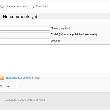
Leave a comment
Trackback
No comments yet.
Name (required)
E-Mail (will not be published) (required)
Website
Subscribe to comments feed
9 − 3 =
Copyright © 2006-2035 Games88