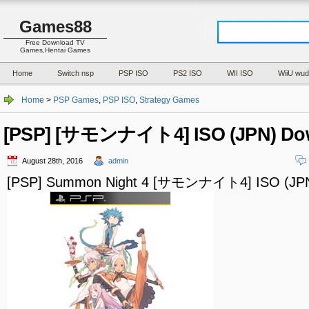
Games88
Free Download TV
Games,Hentai Games
Home
Switch nsp
PSP ISO
PS2 ISO
WII ISO
WiiU wud
Home
>
PSP Games
,
PSP ISO
,
Strategy Games
[PSP] [サモンナイト4] ISO (JPN) Do
August 28th, 2016
admin
[PSP] Summon Night 4 [サモンナイト4] ISO (JPN