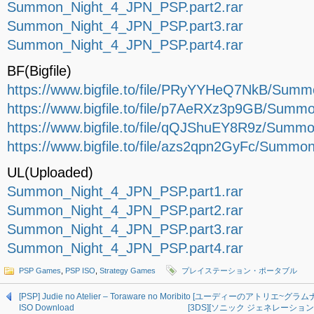
Summon_Night_4_JPN_PSP.part2.rar
Summon_Night_4_JPN_PSP.part3.rar
Summon_Night_4_JPN_PSP.part4.rar
BF(Bigfile)
https://www.bigfile.to/file/PRyYYHeQ7NkB/Sum
https://www.bigfile.to/file/p7AeRXz3p9GB/Summ
https://www.bigfile.to/file/qQJShuEY8R9z/Summ
https://www.bigfile.to/file/azs2qpn2GyFc/Summ
UL(Uploaded)
Summon_Night_4_JPN_PSP.part1.rar
Summon_Night_4_JPN_PSP.part2.rar
Summon_Night_4_JPN_PSP.part3.rar
Summon_Night_4_JPN_PSP.part4.rar
PSP Games
,
PSP ISO
,
Strategy Games
プレイステーション・ポータブル
[PSP] Judie no Atelier – Toraware no Moribito [ユーディーのアト
ISO Download
[3DS][ソニック ジェネレーションズ 