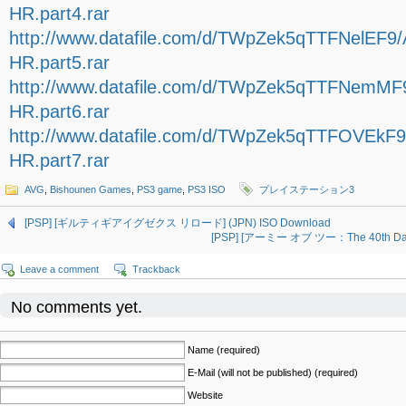
HR.part4.rar
http://www.datafile.com/d/TWpZek5qTTFNelEF9/
HR.part5.rar
http://www.datafile.com/d/TWpZek5qTTFNemMF9
HR.part6.rar
http://www.datafile.com/d/TWpZek5qTTFOVEkF9
HR.part7.rar
AVG
,
Bishounen Games
,
PS3 game
,
PS3 ISO
プレイステーション3
[PSP] [ギルティギアイグゼクス リロード] (JPN) ISO Download
[PSP] [アーミー オブ ツー：The 40th Da
Leave a comment
Trackback
No comments yet.
Name (required)
E-Mail (will not be published) (required)
Website