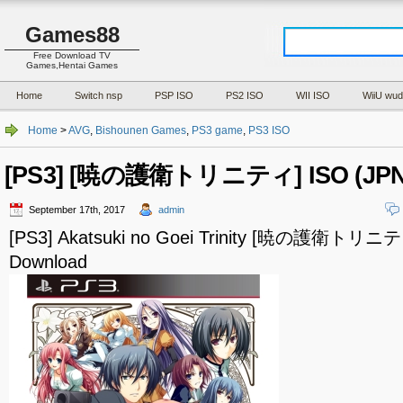
Games88
Free Download TV
Games,Hentai Games
Home
Switch nsp
PSP ISO
PS2 ISO
WII ISO
WiiU wud
Home
>
AVG
,
Bishounen Games
,
PS3 game
,
PS3 ISO
[PS3] [暁の護衛トリニティ] ISO (JPN)
September 17th, 2017
admin
[PS3] Akatsuki no Goei Trinity [暁の護衛トリニテ
Download