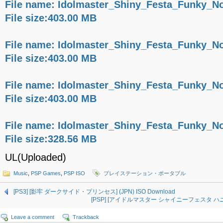
File name: Idolmaster_Shiny_Festa_Funky_No
File size:403.00 MB
File name: Idolmaster_Shiny_Festa_Funky_No
File size:403.00 MB
File name: Idolmaster_Shiny_Festa_Funky_No
File size:403.00 MB
File name: Idolmaster_Shiny_Festa_Funky_No
File size:328.56 MB
UL(Uploaded)
Music
,
PSP Games
,
PSP ISO
プレイステーション・ポータブル
[PS3] [影牢 ダークサイド・プリンセス] (JPN) ISO Download
[PSP] [アイドルマスター シャイニーフェスタ ハニー サウ
Leave a comment
Trackback