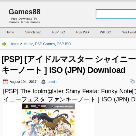
Games88
Free Download TV
Games,Hentai Games
Home
Switch nsp
PSP ISO
PS2 ISO
WII ISO
WiiU wud
Home
>
Music
,
PSP Games
,
PSP ISO
[PSP] [アイドルマスター シャイニ
キーノート ] ISO (JPN) Download
August 10th, 2017
admin
[PSP] The Idolm@ster Shiny Festa: Funk
イニーフェスタ ファンキーノート ] ISO (JPN) Do