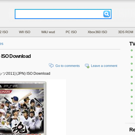
2 ISO
WII ISO
WiiU wud
PC ISO
Xbox360 ISO
3DS ROM
T
es
ISO Download
Go to comments
Leave a comment
ッツ2011] (JPN) ISO Download
Re