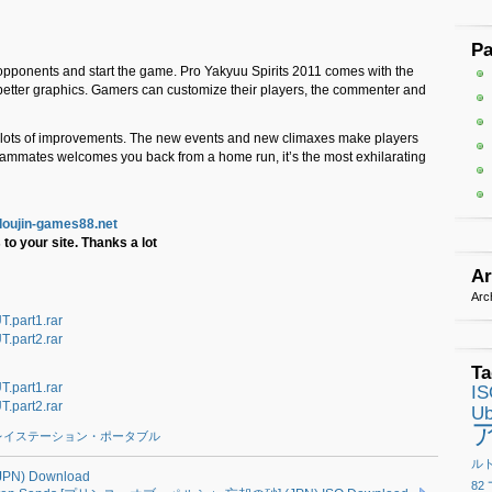
g
P
r opponents and start the game. Pro Yakyuu Spirits 2011 comes with the
better graphics. Gamers can customize their players, the commenter and
lots of improvements. The new events and new climaxes make players
 teammates welcomes you back from a home run, it’s the most exhilarating
/doujin-games88.net
to your site. Thanks a lot
Ar
Arc
part1.rar
part2.rar
Ta
part1.rar
I
part2.rar
Ub
レイステーション・ポータブル
ル
PN) Download
82