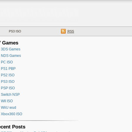
PS3 ISO
RSS
V Games
3DS Games
NDS Games
PC ISO
PS1 PBP
PS2 ISO
PS3 ISO
PSP ISO
Switch NSP
WII ISO
WiiU wud
Xbox360 ISO
cent Posts