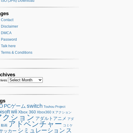
ISO (JPN) Download
ages
Contact
Disclaimer
DMCA
Password
Talk here
Terms & Conditions
chives
hives
gs
switch
SO
PCゲーム
Touhou Project
wii
isoft
Xbox 360
Xbox360
X アクション
アクション
アダルトアニメ
アダ
アドベンチャー
ト動画
コミケ
シミュレーション
ス
サッカー