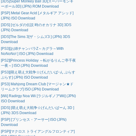
[3DS]Super Monkey Ball 3D[スーパーモンキ
ーボール3D] (JPN) ROM Download
[PSP] Metal Gear Acid [メタルギア アシッド]
(JPN) ISO Download
[3DS] [ゼルダの伝説 時のオカリナ 3D] 3DS
(JPN) Download
[3DS]The Sims 3[ザ・シムズ3 ] (JPN) 3DS
Download
[PS3][お姉チャンバラZ～カグラ～With
NoNoNo! ] ISO (JPN) Download
[PS2][Princess Holiday ～転がるりんご亭千夜
一夜～] ISO (JPN) Download
[PS3][萌え萌え大戦争☆げんだいばｰん ぷらす
ぷらす] (JPN) ISO Download
[PS3] Mahjong Dream Club [マージャン★ド
リームクラブ] ISO (JPN) Download
[Wii] Radirgy Noa Wii [ラジルギノアWii] (JPN)
ISO Download
[3DS] [萌え萌え大戦争☆げんだいばーん 3D ]
(JPN) 3DS Download
[PSP] [プリンセス・アーサー] ISO (JPN)
Download
[PSP][マクロス トライアングルフロンティア]