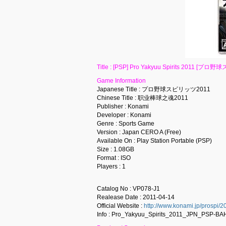
Title : [PSP] Pro Yakyuu Spirits 2011 [プ
Game Information
Japanese Title : プロ野球スピリッツ2011
Chinese Title : 职业棒球之魂2011
Publisher : Konami
Developer : Konami
Genre : Sports Game
Version : Japan CERO A (Free)
Available On : Play Station Portable (PSP)
Size : 1.08GB
Format : ISO
Players : 1
Catalog No : VP078-J1
Realease Date : 2011-04-14
Official Website :
http://www.konami.jp/prospi/2
Info : Pro_Yakyuu_Spirits_2011_JPN_PSP-B