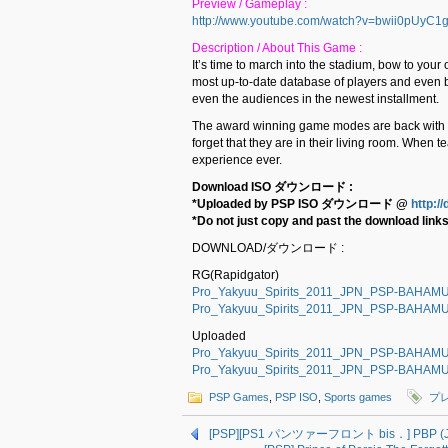
Preview / Gameplay :
http://www.youtube.com/watch?v=bwii0pUyC1
Description / About This Game :
It’s time to march into the stadium, bow to you
most up-to-date database of players and even 
even the audiences in the newest installment.
The award winning game modes are back with 
forget that they are in their living room. When
experience ever.
Download ISO ダウンロード :
*Uploaded by PSP ISO ダウンロード @
http:/
*Do not just copy and past the download links 
DOWNLOAD/ダウンロード :
RG(Rapidgator)
Pro_Yakyuu_Spirits_2011_JPN_PSP-BAHAMUT.
Pro_Yakyuu_Spirits_2011_JPN_PSP-BAHAMUT.
Uploaded
Pro_Yakyuu_Spirits_2011_JPN_PSP-BAHAMUT.
Pro_Yakyuu_Spirits_2011_JPN_PSP-BAHAMUT.
PSP Games
,
PSP ISO
,
Sports games
プ
[PSP][PS1 パンツァーフロント bis．] PBP (J