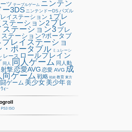
ニンテン
ポーツ
テーブルゲーム
ドー3DS
ニンテンドーDS
パズル
プレ
レイステーション 1
プレ
イステーション2
イステーション3
プレ
イステーション?ポータブ
プレイステーショ
ル
ン・ポータブル
ミュレーシ
ロールプレイン
レース
ン
同人ゲーム
グ
同人動
同人
成
恋愛AVG
射撃
恋愛 AVG
人向ゲーム
戦略
教育
東方
戦術
美少女
美少年
格闘ゲーム
音
ｳｨｰ
ogroll
PS3 ISO