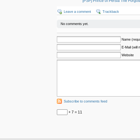
[PSP] Prince of Persia The
Leave a comment
Trackback
No comments yet.
Name (requi
E-Mail (will
Website
Subscribe to comments feed
+ 7 = 11