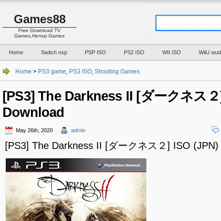
Games88
Free Download TV
Games,Hentai Games
Home
Switch nsp
PSP ISO
PS2 ISO
WII ISO
WiiU wud
Home
>
PS3 game
,
PS3 ISO
,
Shooting Games
[PS3] The Darkness II [ダークネス２]
Download
May 26th, 2020
admin
[PS3] The Darkness II [ダークネス２] ISO (JPN)