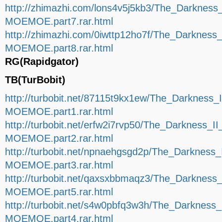
http://zhimazhi.com/lons4v5j5kb3/The_Darknes
MOEMOE.part7.rar.html
http://zhimazhi.com/0iwttp12ho7f/The_Darkness
MOEMOE.part8.rar.html
RG(Rapidgator)
TB(TurBobit)
http://turbobit.net/87115t9kx1ew/The_Darkness
MOEMOE.part1.rar.html
http://turbobit.net/erfw2i7rvp50/The_Darkness_
MOEMOE.part2.rar.html
http://turbobit.net/npnaehgsgd2p/The_Darkness
MOEMOE.part3.rar.html
http://turbobit.net/qaxsxbbmaqz3/The_Darkness
MOEMOE.part5.rar.html
http://turbobit.net/s4w0pbfq3w3h/The_Darkness
MOEMOE.part4.rar.html