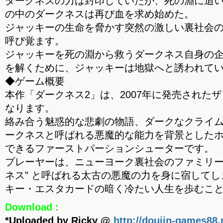
ダークネスの力は封印していたが、死の淵に追
の中のダークネスは再び血を求め始めた。
ジャッキーの生命を脅かす突然の激しい裏社会
呼び覚ます。
ジャッキーを死の淵から救うダークネス自身の
を解くために、ジャッキーは地獄へと誘われて
◆ゲーム概要
本作「ダークネス2」は、2007年に発売された
なります。
絡み合う魅惑的な悲劇の物語、ダークなクライ
ークネスと呼ばれる悪魔的な能力を背景とした
できるファーストパーションシューターです。
プレーヤーは、ニューヨーク裏社会のファミリー
ネス” と呼ばれる太古の悪魔の力を身に宿して
キー・エスタカードの暗く冷たい人生を歩むこ
Download :
*Uploaded by Ricky @
http://doujin-games88.