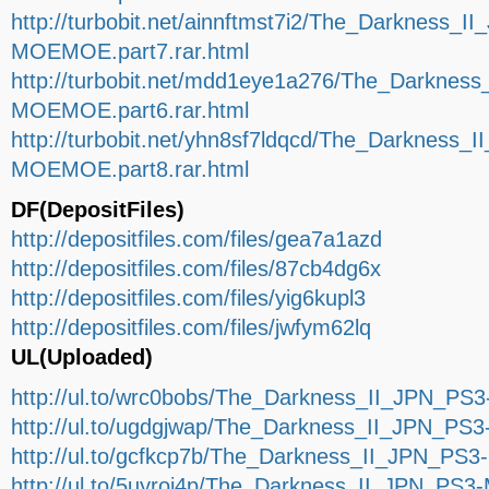
http://turbobit.net/ainnftmst7i2/The_Darkness_I
MOEMOE.part7.rar.html
http://turbobit.net/mdd1eye1a276/The_Darknes
MOEMOE.part6.rar.html
http://turbobit.net/yhn8sf7ldqcd/The_Darkness_
MOEMOE.part8.rar.html
DF(DepositFiles)
http://depositfiles.com/files/gea7a1azd
http://depositfiles.com/files/87cb4dg6x
http://depositfiles.com/files/yig6kupl3
http://depositfiles.com/files/jwfym62lq
UL(Uploaded)
http://ul.to/wrc0bobs/The_Darkness_II_JPN_PS
http://ul.to/ugdgjwap/The_Darkness_II_JPN_PS
http://ul.to/gcfkcp7b/The_Darkness_II_JPN_PS
http://ul.to/5uyroi4p/The_Darkness_II_JPN_PS