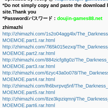
*Do not simply copy and paste the download l
site.Thank you
*Password/パスワード :
doujin-games88.net
zhimazhi
http://zhimazhi.com/1s2o04agg4lx/The_Darknes
MOEMOE.part1.rar.html
http://zhimazhi.com/7l65k015ezxq/The_Darknes
MOEMOE.part2.rar.html
http://zhimazhi.com/884zicfg8g0z/The_Darknes
MOEMOE.part3.rar.html
http://zhimazhi.com/6zyc43a0o078/The_Darkne
MOEMOE.part4.rar.html
http://zhimazhi.com/lh6bvrpvq5nf/The_Darknes
MOEMOE.part5.rar.html
http://zhimazhi.com/8ze3kpziqmnj/The_Darknes
MOEMOE.part6.rar.html