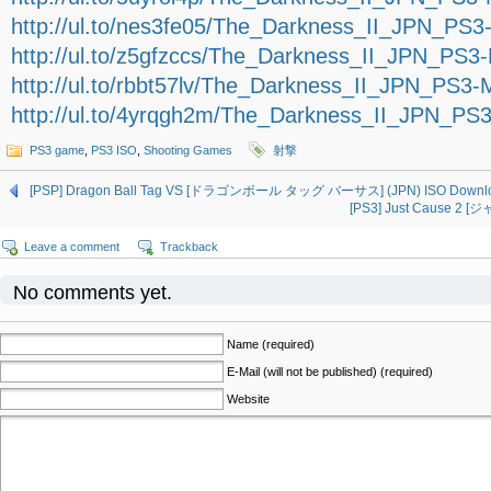
http://ul.to/nes3fe05/The_Darkness_II_JPN_PS
http://ul.to/z5gfzccs/The_Darkness_II_JPN_PS
http://ul.to/rbbt57lv/The_Darkness_II_JPN_PS3
http://ul.to/4yrqgh2m/The_Darkness_II_JPN_P
PS3 game
,
PS3 ISO
,
Shooting Games
射撃
[PSP] Dragon Ball Tag VS [ドラゴンボール タッグ バーサス] (JPN) ISO Downl
[PS3] Just Cause 2 
Leave a comment
Trackback
No comments yet.
Name (required)
E-Mail (will not be published) (required)
Website