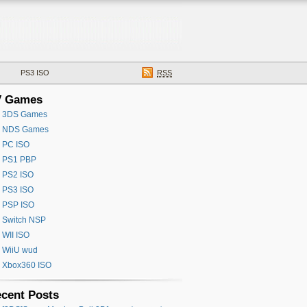
PS3 ISO
RSS
V Games
3DS Games
NDS Games
PC ISO
PS1 PBP
PS2 ISO
PS3 ISO
PSP ISO
Switch NSP
WII ISO
WiiU wud
Xbox360 ISO
cent Posts