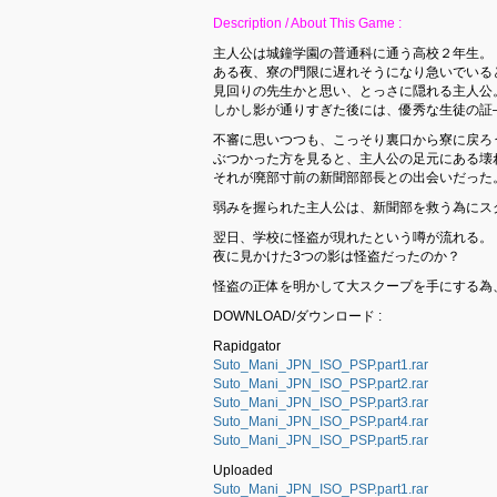
Description / About This Game :
主人公は城鐘学園の普通科に通う高校２年生。
ある夜、寮の門限に遅れそうになり急いでいる
見回りの先生かと思い、とっさに隠れる主人公
しかし影が通りすぎた後には、優秀な生徒の証
不審に思いつつも、こっそり裏口から寮に戻ろ
ぶつかった方を見ると、主人公の足元にある壊
それが廃部寸前の新聞部部長との出会いだった
弱みを握られた主人公は、新聞部を救う為にス
翌日、学校に怪盗が現れたという噂が流れる。
夜に見かけた3つの影は怪盗だったのか？
怪盗の正体を明かして大スクープを手にする為
DOWNLOAD/ダウンロード :
Rapidgator
Suto_Mani_JPN_ISO_PSP.part1.rar
Suto_Mani_JPN_ISO_PSP.part2.rar
Suto_Mani_JPN_ISO_PSP.part3.rar
Suto_Mani_JPN_ISO_PSP.part4.rar
Suto_Mani_JPN_ISO_PSP.part5.rar
Uploaded
Suto_Mani_JPN_ISO_PSP.part1.rar