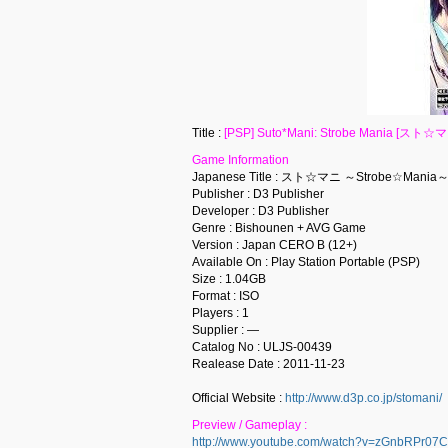
Title :
[PSP] Suto*Mani: Strobe Mania [スト☆マ
Game Information
Japanese Title : スト☆マニ ～Strobe☆Mania
Publisher : D3 Publisher
Developer : D3 Publisher
Genre : Bishounen + AVG Game
Version : Japan CERO B (12+)
Available On : Play Station Portable (PSP)
Size : 1.04GB
Format : ISO
Players : 1
Supplier : —
Catalog No : ULJS-00439
Realease Date : 2011-11-23
Official Website :
http://www.d3p.co.jp/stomani/
Preview / Gameplay :
http://www.youtube.com/watch?v=zGnbRPr07