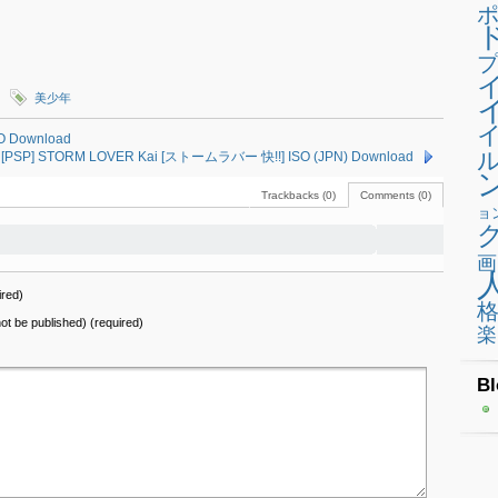
プ
美少年
 Download
[PSP] STORM LOVER Kai [ストームラバー 快!!] ISO (JPN) Download
Trackbacks (0)
Comments (0)
ョ
画
red)
 not be published) (required)
楽
Bl