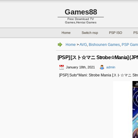
Games88
Free Download TV
Games,Hentai Games
Home
Switch nsp
PSP ISO
PS
Home
>
AVG
,
Bishounen Games
,
PSP Gam
[PSP] [スト☆マニ Strobe☆Mania] (JPN
January 18th, 2021
admin
[PSP] Suto*Mani: Strobe Mania [スト☆マニ Str