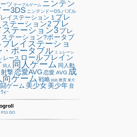
ニンテン
ポーツ
テーブルゲーム
ドー3DS
ニンテンドーDS
パズル
プレ
レイステーション 1
プレ
イステーション2
イステーション3
プレ
イステーション?ポータブ
プレイステーショ
ル
ン・ポータブル
ミュレーシ
ロールプレイン
レース
ン
同人ゲーム
グ
同人動
同人
成
恋愛AVG
射撃
恋愛 AVG
人向ゲーム
戦略
教育
東方
戦術
美少女
美少年
格闘ゲーム
音
ｳｨｰ
ogroll
PS3 ISO