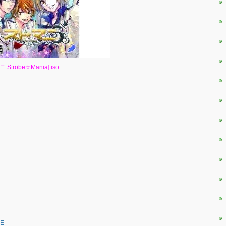
ニ Strobe☆Mania] iso
～
CE