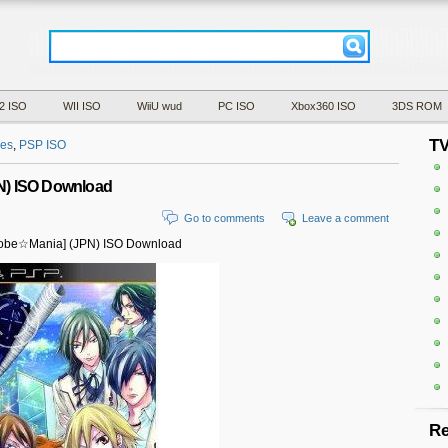
2 ISO
WII ISO
WiiU wud
PC ISO
Xbox360 ISO
3DS ROM
T
es
,
PSP ISO
) ISO Download
Go to comments
Leave a comment
obe☆Mania] (JPN) ISO Download
Re