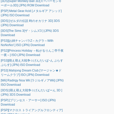
[3DS]Super Monkey Ball 3D[スーパーモンキ
ーボール3D] (JPN) ROM Download
[PSP] Metal Gear Acid [メタルギア アシッド]
(JPN) ISO Download
[3DS] [ゼルダの伝説 時のオカリナ 3D] 3DS
(JPN) Download
[3DS]The Sims 3[ザ・シムズ3 ] (JPN) 3DS
Download
[PS3][お姉チャンバラZ～カグラ～With
NoNoNo! ] ISO (JPN) Download
[PS2][Princess Holiday ～転がるりんご亭千夜
一夜～] ISO (JPN) Download
[PS3][萌え萌え大戦争☆げんだいばｰん ぷらす
ぷらす] (JPN) ISO Download
[PS3] Mahjong Dream Club [マージャン★ド
リームクラブ] ISO (JPN) Download
[Wii] Radirgy Noa Wii [ラジルギノアWii] (JPN)
ISO Download
[3DS] [萌え萌え大戦争☆げんだいばーん 3D ]
(JPN) 3DS Download
[PSP] [プリンセス・アーサー] ISO (JPN)
Download
[PSP][マクロス トライアングルフロンティア]