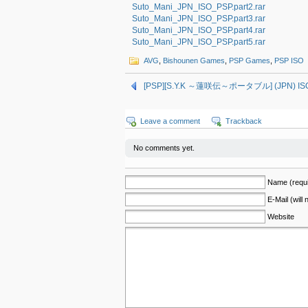
Suto_Mani_JPN_ISO_PSP.part2.rar
Suto_Mani_JPN_ISO_PSP.part3.rar
Suto_Mani_JPN_ISO_PSP.part4.rar
Suto_Mani_JPN_ISO_PSP.part5.rar
AVG
,
Bishounen Games
,
PSP Games
,
PSP ISO
[PSP][S.Y.K ～蓮咲伝～ポータブル] (JPN) ISO
Leave a comment
Trackback
No comments yet.
Name (requi
E-Mail (will
Website