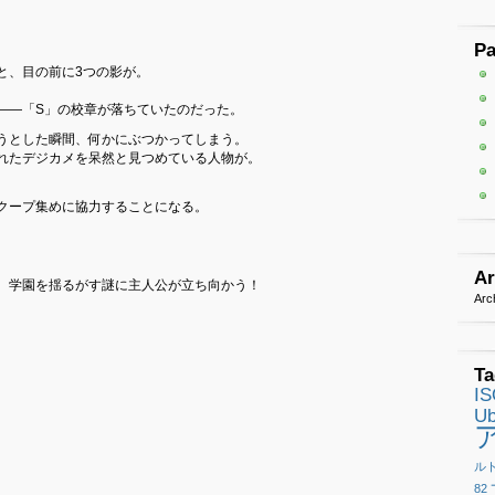
P
と、目の前に3つの影が。
。
――「S」の校章が落ちていたのだった。
うとした瞬間、何かにぶつかってしまう。
れたデジカメを呆然と見つめている人物が。
。
クープ集めに協力することになる。
Ar
、学園を揺るがす謎に主人公が立ち向かう！
Arc
Ta
I
Ub
ル
82