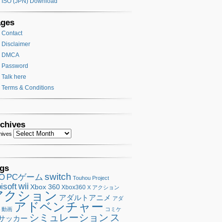
ISO (JPN) Download
ages
Contact
Disclaimer
DMCA
Password
Talk here
Terms & Conditions
chives
hives
gs
switch
SO
PCゲーム
Touhou Project
wii
isoft
Xbox 360
Xbox360
X アクション
アクション
アダルトアニメ
アダ
アドベンチャー
ト動画
コミケ
シミュレーション
ス
サッカー