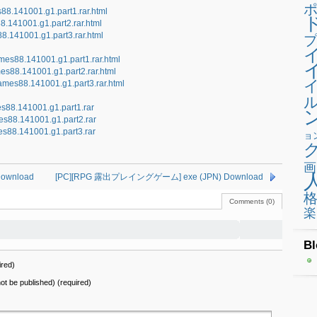
88.141001.g1.part1.rar.html
8.141001.g1.part2.rar.html
88.141001.g1.part3.rar.html
プ
ames88.141001.g1.part1.rar.html
mes88.141001.g1.part2.rar.html
ames88.141001.g1.part3.rar.html
s88.141001.g1.part1.rar
es88.141001.g1.part2.rar
es88.141001.g1.part3.rar
ョ
画
Download
[PC][RPG 露出プレイングゲーム] exe (JPN) Download
Comments (0)
楽
Bl
red)
 not be published) (required)