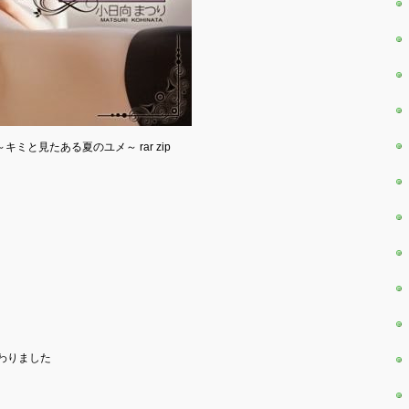
BUT ～キミと見たある夏のユメ～ rar zip
わりました