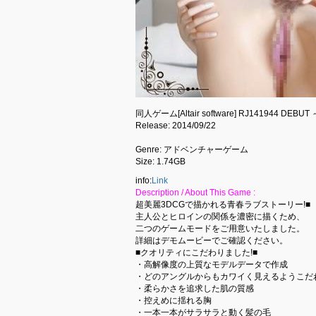
同人ゲーム[Altair software] RJ141944 DE
Release: 2014/09/22
Genre: アドベンチャーゲーム
Size: 1.74GB
info:
Link
Description / About This Game :
超美麗3DCGで描かれる青春ラブストーリー!■
主人公とヒロインの関係を濃密に描くため、
二つのゲームモードをご用意いたしました。
詳細はデモムービーでご確認ください。
■クオリティにこだわりました!■
・高解像度の上質なモデルデータで作成
・どのアングルからもカワイく見えるようこだ
・柔らかさを追求した肌の質感
・控えめに揺れる胸
・一本一本がサラサラと動く髪の毛