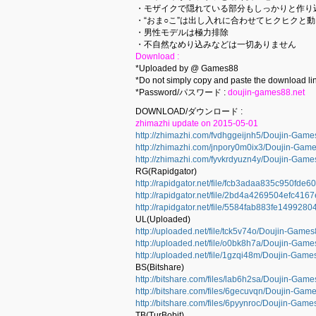
・モザイクで隠れている部分もしっかりと作り
・“おま○こ”は出し入れに合わせてヒクヒクと動
・男性モデルは極力排除
・不自然なめり込みなどは一切ありません
Download :
*Uploaded by @ Games88
*Do not simply copy and paste the download lin
*Password/パスワード :
doujin-games88.net
DOWNLOAD/ダウンロード :
zhimazhi update on 2015-05-01
http://zhimazhi.com/fvdhggeijnh5/Doujin-Game
http://zhimazhi.com/jnpory0m0ix3/Doujin-Game
http://zhimazhi.com/fyvkrdyuzn4y/Doujin-Game
RG(Rapidgator)
http://rapidgator.net/file/fcb3adaa835c950fde
http://rapidgator.net/file/2bd4a4269504efc41
http://rapidgator.net/file/5584fab883fe14992
UL(Uploaded)
http://uploaded.net/file/tck5v74o/Doujin-Game
http://uploaded.net/file/o0bk8h7a/Doujin-Game
http://uploaded.net/file/1gzqi48m/Doujin-Game
BS(Bitshare)
http://bitshare.com/files/lab6h2sa/Doujin-Game
http://bitshare.com/files/6gecuvqn/Doujin-Gam
http://bitshare.com/files/6pyynroc/Doujin-Game
TB(TurBobit)