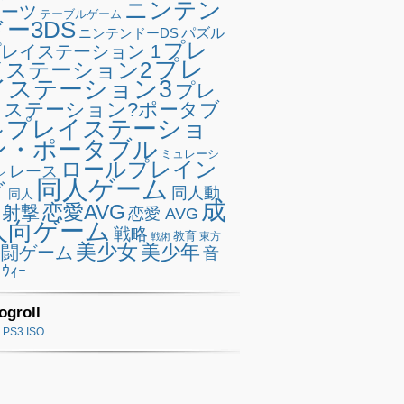
ニンテン
ポーツ
テーブルゲーム
ドー3DS
ニンテンドーDS
パズル
プレ
レイステーション 1
プレ
イステーション2
イステーション3
プレ
イステーション?ポータブ
プレイステーショ
ル
ン・ポータブル
ミュレーシ
ロールプレイン
レース
ン
同人ゲーム
グ
同人動
同人
成
恋愛AVG
射撃
恋愛 AVG
人向ゲーム
戦略
教育
東方
戦術
美少女
美少年
格闘ゲーム
音
ｳｨｰ
ogroll
PS3 ISO