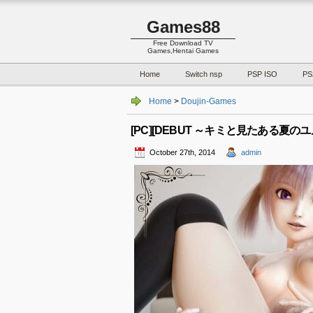
Games88
Free Download TV
Games,Hentai Games
Home
Switch nsp
PSP ISO
PS
Home
>
Doujin-Games
[PC][DEBUT ～キミと見たある夏のユメ～] 
October 27th, 2014
admin