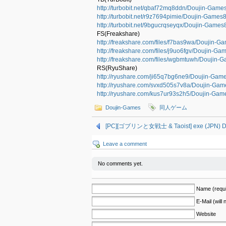
http://turbobit.net/qbaf72mq8ddn/Doujin-Games
http://turbobit.net/r9z7694pimie/Doujin-Games8
http://turbobit.net/9bgucrqseyqx/Doujin-Games
FS(Freakshare)
http://freakshare.com/files/f7bas9wa/Doujin-G
http://freakshare.com/files/j9uo6fgv/Doujin-Ga
http://freakshare.com/files/wgbmtuwh/Doujin-G
RS(RyuShare)
http://ryushare.com/ji65q7bg6ne9/Doujin-Game
http://ryushare.com/svxd505s7v8a/Doujin-Gam
http://ryushare.com/kus7ur93s2h5/Doujin-Gam
Doujin-Games
同人ゲーム
[PC][ゴブリンと女戦士 & Taoist] exe (JPN) 
Leave a comment
No comments yet.
Name (requi
E-Mail (will
Website