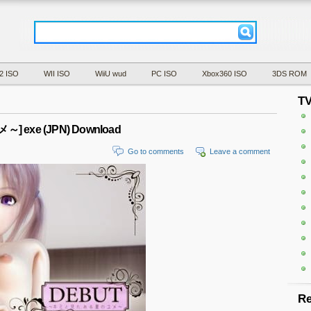
2 ISO
WII ISO
WiiU wud
PC ISO
Xbox360 ISO
3DS ROM
T
exe (JPN) Download
Go to comments
Leave a comment
Re