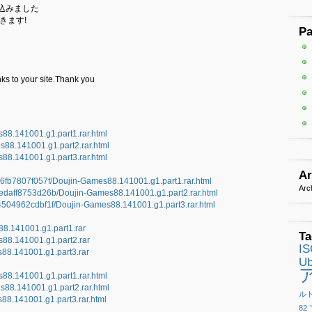
込みました
きます!
P
ks to your site.Thank you
s88.141001.g1.part1.rar.html
s88.141001.g1.part2.rar.html
s88.141001.g1.part3.rar.html
Ar
606fb7807f057f/Doujin-Games88.141001.g1.part1.rar.html
Arc
67edaff8753d26b/Doujin-Games88.141001.g1.part2.rar.html
804504962cdbf1f/Doujin-Games88.141001.g1.part3.rar.html
s88.141001.g1.part1.rar
Ta
s88.141001.g1.part2.rar
I
s88.141001.g1.part3.rar
Ub
s88.141001.g1.part1.rar.html
es88.141001.g1.part2.rar.html
ル
s88.141001.g1.part3.rar.html
82