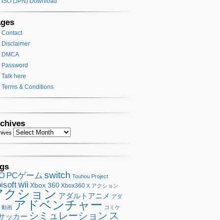
ISO (JPN) Download
ages
Contact
Disclaimer
DMCA
Password
Talk here
Terms & Conditions
chives
hives
gs
switch
SO
PCゲーム
Touhou Project
wii
isoft
Xbox 360
Xbox360
X アクション
アクション
アダルトアニメ
アダ
アドベンチャー
ト動画
コミケ
シミュレーション
ス
サッカー