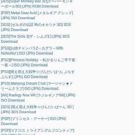
[3DS]Super Monkey Ball 3D[スーパーモンキ
ーボール3D] (JPN) ROM Download
[PSP] Metal Gear Acid [メタルギア アシッド]
(JPN) ISO Download
[3DS] [ゼルダの伝説 時のオカリナ 3D] 3DS
(JPN) Download
[3DS]The Sims 3[ザ・シムズ3 ] (JPN) 3DS
Download
[PS3][お姉チャンバラZ～カグラ～With
NoNoNo! ] ISO (JPN) Download
[PS2][Princess Holiday ～転がるりんご亭千夜
一夜～] ISO (JPN) Download
[PS3][萌え萌え大戦争☆げんだいばｰん ぷらす
ぷらす] (JPN) ISO Download
[PS3] Mahjong Dream Club [マージャン★ド
リームクラブ] ISO (JPN) Download
[Wii] Radirgy Noa Wii [ラジルギノアWii] (JPN)
ISO Download
[3DS] [萌え萌え大戦争☆げんだいばーん 3D ]
(JPN) 3DS Download
[PSP] [プリンセス・アーサー] ISO (JPN)
Download
[PSP][マクロス トライアングルフロンティア]