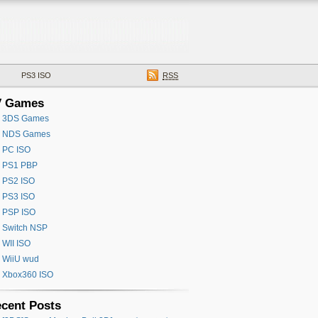
PS3 ISO
RSS
V Games
3DS Games
NDS Games
PC ISO
PS1 PBP
PS2 ISO
PS3 ISO
PSP ISO
Switch NSP
WII ISO
WiiU wud
Xbox360 ISO
cent Posts