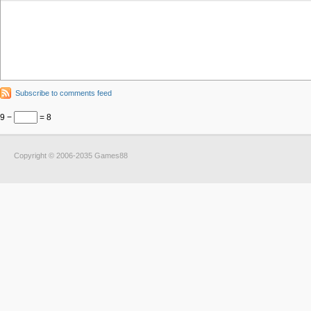
Subscribe to comments feed
9 −
= 8
Copyright © 2006-2035 Games88