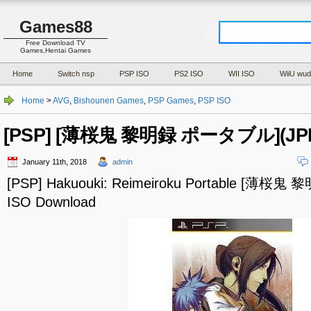
Games88
Free Download TV
Games,Hentai Games
Home
Switch nsp
PSP ISO
PS2 ISO
WII ISO
WiiU wud
Home
>
AVG
,
Bishounen Games
,
PSP Games
,
PSP ISO
[PSP] [薄桜鬼 黎明録 ポータブル](JPN)
January 11th, 2018
admin
[PSP] Hakuouki: Reimeiroku Portable [薄
ISO Download