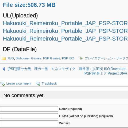
File size:506.73 MB
UL(Uploaded)
Hakuouki_Reimeiroku_Portable_JAP_PSP-STOR
Hakuouki_Reimeiroku_Portable_JAP_PSP-STOR
Hakuouki_Reimeiroku_Portable_JAP_PSP-STOR
DF (DataFile)
AVG
,
Bishounen Games
,
PSP Games
,
PSP ISO
プレイステーション・ポータ
[PSP][華ヤカ哉、我ガ一族 キネマモザイク（通常版）] (JPN) ISO Download
[PSP][初音ミク Project DIV
Leave a comment
Trackback
No comments yet.
Name (required)
E-Mail (will not be published) (required)
Website