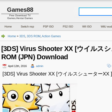
Games88
Free Download TV
Games,Hentai Games
Home
Switch nsp
PSP ISO
PS2 ISO
WII ISO
WiiU wud
Home
>
3DS
,
3DS ROM
,
Action Games
[3DS] Virus Shooter XX [ウイル
ROM (JPN) Download
April 12th, 2016
admin
[3DS] Virus Shooter XX [ウイルスシューターXX ] 