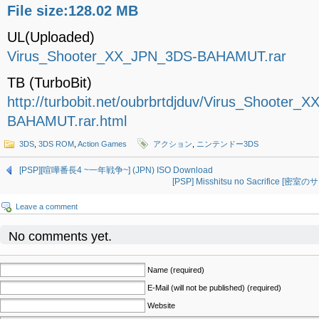
File size:128.02 MB
UL(Uploaded)
Virus_Shooter_XX_JPN_3DS-BAHAMUT.rar
TB (TurboBit)
http://turbobit.net/oubrbrtdjduv/Virus_Shooter
BAHAMUT.rar.html
3DS
,
3DS ROM
,
Action Games
アクション
,
ニンテンドー3DS
[PSP][喧嘩番長4 ~一年戦争~] (JPN) ISO Download
[PSP] Misshitsu no Sacrifice [密
Leave a comment
No comments yet.
Name (required)
E-Mail (will not be published) (required)
Website