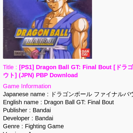
Title :
[PS1] Dragon Ball GT: Final Bou
ウト] (JPN) PBP Download
Game Information
Japanese name : ドラゴンボール ファイナルバ
English name : Dragon Ball GT: Final Bout
Publisher : Bandai
Developer : Bandai
Genre : Fighting Game