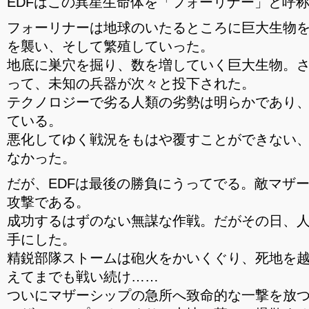
EDFはこの異星生命体を「フォーリナー」と呼
フォーリナーは地球のいたるところに巨大生物
を襲い、そして繁殖していった。
地底に巣穴を掘り、数を増していく巨大生物。
って、未知の兵器が次々と投下された。
テクノロジーで劣る人類の劣勢は明らかであり
ている。
悪化してゆく戦況をもはや覆すことができない
なかった。
だが、EDFは最後の勝負にうってでる。敵マザ
攻撃である。
成功するはずのない無謀な作戦。だがその日、
手にした。
精鋭部隊ストームは砲火をかいくぐり、死地を
えてまでも戦い続け……
ついにマザーシップの急所へ致命的な一撃を放