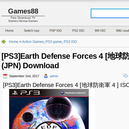
Games88
Free Download TV
Games,Hentai Games
Home
Switch nsp
PSP ISO
PS2 ISO
WII ISO
WiiU wud
Home
>
Action Games
,
PS3 game
,
PS3 ISO
[PS3]Earth Defense Forces 4 [地球
(JPN) Download
September 2nd, 2017
admin
[PS3]Earth Defense Forces 4 [地球防衛軍 4 ] ISO