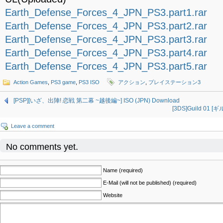
Earth_Defense_Forces_4_JPN_PS3.part1.rar
Earth_Defense_Forces_4_JPN_PS3.part2.rar
Earth_Defense_Forces_4_JPN_PS3.part3.rar
Earth_Defense_Forces_4_JPN_PS3.part4.rar
Earth_Defense_Forces_4_JPN_PS3.part5.rar
Action Games
,
PS3 game
,
PS3 ISO
アクション
,
プレイステーション3
[PSP][いざ、出陣! 恋戦 第二幕 ~越後編~] ISO (JPN) Download
[3DS]Guild 01 [
Leave a comment
No comments yet.
Name (required)
E-Mail (will not be published) (required)
Website