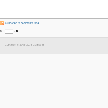
Subscribe to comments feed
6 +
= 8
Copyright © 2006-2035 Games88