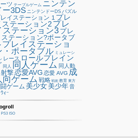
ニンテン
ポーツ
テーブルゲーム
ドー3DS
ニンテンドーDS
パズル
プレ
レイステーション 1
プレ
イステーション2
イステーション3
プレ
イステーション?ポータブ
プレイステーショ
ル
ン・ポータブル
ミュレーシ
ロールプレイン
レース
ン
同人ゲーム
グ
同人動
同人
成
恋愛AVG
射撃
恋愛 AVG
人向ゲーム
戦略
教育
東方
戦術
美少女
美少年
格闘ゲーム
音
ｳｨｰ
ogroll
PS3 ISO