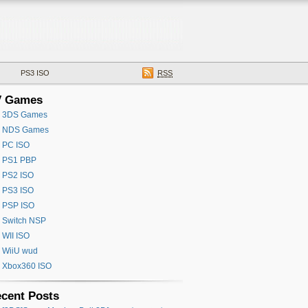
PS3 ISO
RSS
V Games
3DS Games
NDS Games
PC ISO
PS1 PBP
PS2 ISO
PS3 ISO
PSP ISO
Switch NSP
WII ISO
WiiU wud
Xbox360 ISO
cent Posts