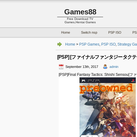
Games88
Free Download TV
Games,Hentai Games
Home
Switch nsp
PSP ISO
PS
Home
>
PSP Games
,
PSP ISO
,
Strategy G
[PSP] [ファイナルファンタジータクティクス
September 13th, 2017
admin
[PSP]Final Fantasy Tactics: Shishi 