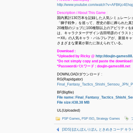
http://www.youtube.com/watch?v=AFBKjc4Ehq
Description / About This Game :
国内累計130万本を記録した人気シミュレーシ
「獅子戦争」を巡って、歴史の影に葬られた真
20種類のジョブに100種類以上のアビリティ
は、キャラクターデザイン吉田明彦のイラスト
ーXII』の人気キャラ・バルフレアが、新規キ
さまざまな要素が新たに加えられている。
Download :
*Uploaded by Ricky @
http://doujin-games88
*Do not simply copy and paste the download l
*Password/パスワード : doujin-games88.net
DOWNLOAD/ダウンロード :
RG(Rapidgator)
Final_Fantasy_Tactics_Shishi_Sensou_JPN_P
BF(Bigfile)
File name: Final_Fantasy_Tactics_Shishi_S
File size:438.38 MB
UL(Uploaded)
PSP Games
,
PSP ISO
,
Strategy Games
[3DS] [ぼんぼんりぼん ときめきコーデ キラキラダ