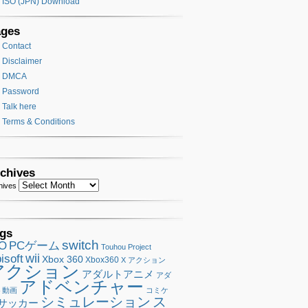
ISO (JPN) Download
ages
Contact
Disclaimer
DMCA
Password
Talk here
Terms & Conditions
chives
hives
gs
switch
SO
PCゲーム
Touhou Project
wii
isoft
Xbox 360
Xbox360
X アクション
アクション
アダルトアニメ
アダ
アドベンチャー
ト動画
コミケ
シミュレーション
ス
サッカー