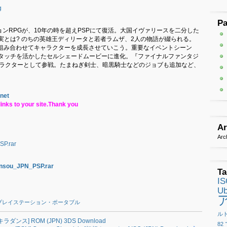
g
P
ョンRPGが、10年の時を超えPSPにて復活。大国イヴァリースを二分した
実とは? のちの英雄王ディリータと若者ラムザ、2人の物語が綴られる。
を組み合わせてキャラクターを成長させていこう。重要なイベントシーン
タッチを活かしたセルシェードムービーに進化。『ファイナルファンタジ
ャラクターとして参戦。たまねぎ剣士、暗黒騎士などのジョブも追加など、
.net
inks to your site.Thank you
Ar
Arc
SP.rar
ensou_JPN_PSP.rar
Ta
I
Ub
プレイステーション・ポータブル
ル
ンス] ROM (JPN) 3DS Download
82