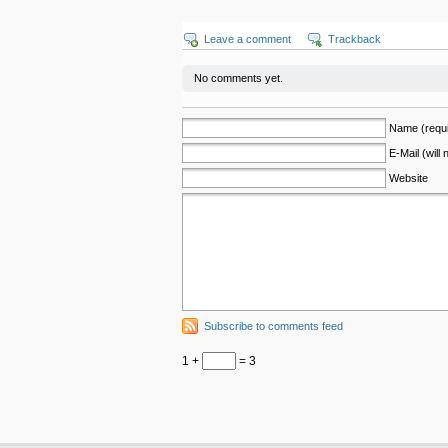
Leave a comment
Trackback
No comments yet.
Name (requi
E-Mail (will
Website
Subscribe to comments feed
1 +
= 3