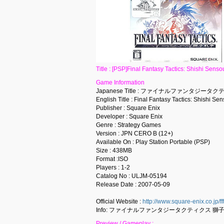
Title : [PSP]Final Fantasy Tactics: 
Game Information
Japanese Title : ファイナルファンタジータ
English Title : Final Fantasy Tactics: Shishi Se
Publisher : Square Enix
Developer : Square Enix
Genre : Strategy Games
Version : JPN CERO B (12+)
Available On : Play Station Portable (PSP)
Size : 438MB
Format :ISO
Players : 1-2
Catalog No : ULJM-05194
Release Date : 2007-05-09
Official Website :
http://www.square-enix.co.jp/fft
Info: ファイナルファンタジータクティクス 獅子戦
Preview / Gameplay :