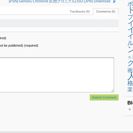
[PSN] Gensou Chronicle [幻想クロニクル] ISO (JPN) Download
Trackbacks (0)
Comments (0)
プ
red)
 not be published) (required)
ョ
画
楽
Bl