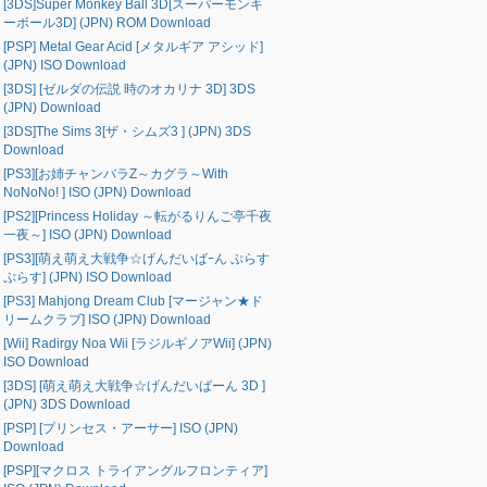
[3DS]Super Monkey Ball 3D[スーパーモンキ
ーボール3D] (JPN) ROM Download
[PSP] Metal Gear Acid [メタルギア アシッド]
(JPN) ISO Download
[3DS] [ゼルダの伝説 時のオカリナ 3D] 3DS
(JPN) Download
[3DS]The Sims 3[ザ・シムズ3 ] (JPN) 3DS
Download
[PS3][お姉チャンバラZ～カグラ～With
NoNoNo! ] ISO (JPN) Download
[PS2][Princess Holiday ～転がるりんご亭千夜
一夜～] ISO (JPN) Download
[PS3][萌え萌え大戦争☆げんだいばｰん ぷらす
ぷらす] (JPN) ISO Download
[PS3] Mahjong Dream Club [マージャン★ド
リームクラブ] ISO (JPN) Download
[Wii] Radirgy Noa Wii [ラジルギノアWii] (JPN)
ISO Download
[3DS] [萌え萌え大戦争☆げんだいばーん 3D ]
(JPN) 3DS Download
[PSP] [プリンセス・アーサー] ISO (JPN)
Download
[PSP][マクロス トライアングルフロンティア]